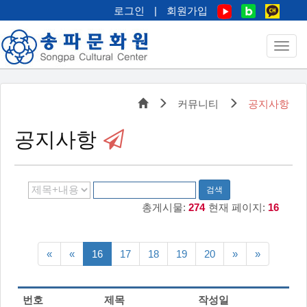
로그인
|
회원가입
커뮤니티
공지사항
공지사항
검색
총게시물:
274
현재 페이지:
16
맨처음
이전5페이지
다음5페이지
맨끝
«
«
16
17
18
19
20
»
»
페이지
페이지
번호
제목
작성일