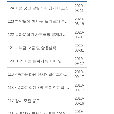
2020-
124
서울 궁궐 달빛기행 참가자 모집
08-11
2020-
123
한양도성 한 바퀴 둘러보기 수강생모집
05-18
2020-
122
송파문화원 사무국장 공개채용 공고!
05-01
2020-
121
기부금 모금 및 활용실적
03-31
2019-
120
2019 서울 문화가족 서예 및 사군자 경연대회 수상 안내
09-17
2019-
119
<송파문화원 전시> 캘리그라피 수강생 작품전
09-17
2019-
118
<송파문화원 9월 무료 인문학 특강>
09-17
2019-
117
강사 모집 공고
09-16
2019-
116
서울25색 문화의 어울림 2019 서울 문화원 엑스포