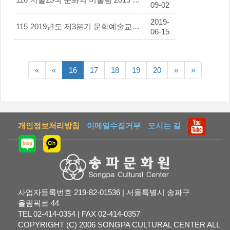
09-02
2019-
115
2019년도 제3분기 문화예술교양강좌 수강생 모집
06-15
맨처음
이전5페이지
다음5페이지
맨끝
«
«
16
17
18
19
20
»
»
페이지
페이지
개인정보처리방침
이메일수집거부
오시는 길
사업자등록번호 219-82-01536 | 서울특별시 송파구
올림픽로 44
TEL 02-414-0354 | FAX 02-414-0357
COPYRIGHT (C) 2006 SONGPA CULTURAL CENTER ALL