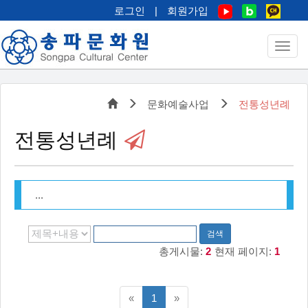
로그인
|
회원가입
문화예술사업
전통성년례
전통성년례
...
검색
총게시물:
2
현재 페이지:
1
이전5페이지
다음5페이지
«
1
»