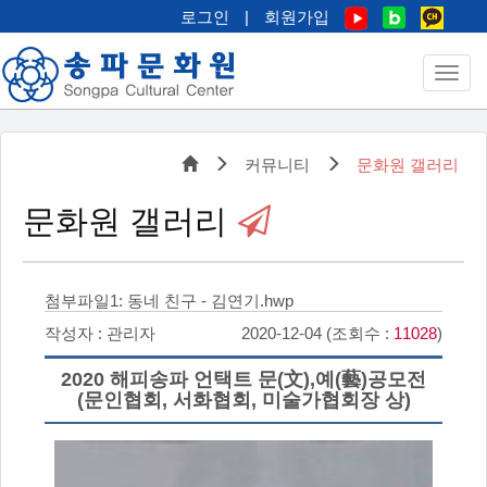
로그인
|
회원가입
커뮤니티
문화원 갤러리
문화원 갤러리
첨부파일1:
동네 친구 - 김연기.hwp
작성자 : 관리자
2020-12-04 (조회수 :
11028
)
2020 해피송파 언택트 문(文),예(藝)공모전
(문인협회, 서화협회, 미술가협회장 상)