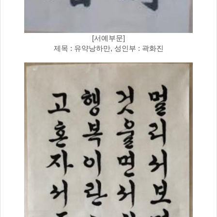
[서예부문]
제목 : 유약낭하만, 성인부 : 곽화진