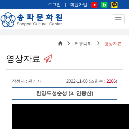
로그인
|
회원가입
커뮤니티
영상자료
영상자료
작성자 : 관리자
2022-11-08 (조회수 :
2286
)
한양도성순성 (3. 인왕산)