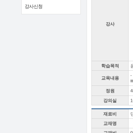
강사신청
강사
학습목적
교육내용
정원
4
강의실
재료비
교재명
교재비