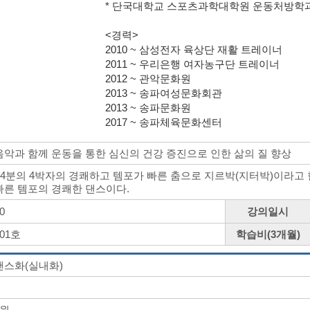
* 단국대학교 스포츠과학대학원 운동처방학
<경력>
2010 ~ 삼성전자 육상단 재활 트레이너
2011 ~ 우리은행 여자농구단 트레이너
2012 ~ 관악문화원
2013 ~ 송파여성문화회관
2013 ~ 송파문화원
2017 ~ 송파체육문화센터
음악과 함께 운동을 통한 심신의 건강 증진으로 인한 삶의 질 향상
- 4분의 4박자의 경쾌하고 템포가 빠른 춤으로 지르박(지터박)이라고
빠른 템포의 경쾌한 댄스이다.
0
강의일시
101호
학습비(3개월)
댄스화(실내화)
0원