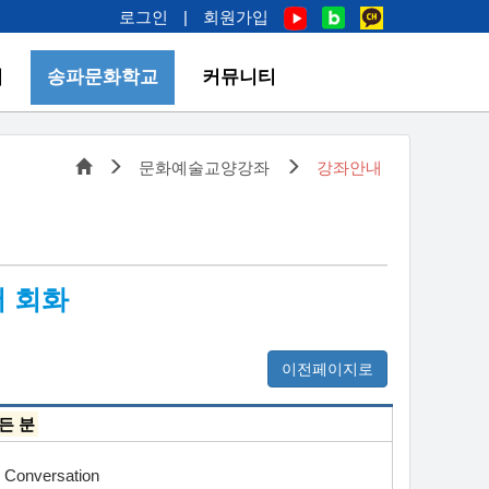
로그인
|
회원가입
업
송파문화학교
커뮤니티
문화예술교양강좌
강좌안내
어 회화
이전페이지로
든 분
 Conversation