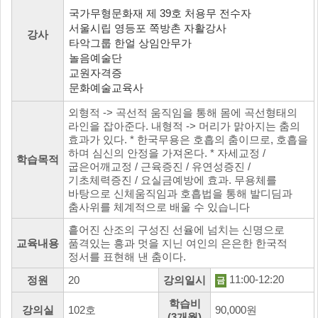
국가무형문화재 제 39호 처용무 전수자
서울시립 영등포 쪽방촌 자활강사
강사
타악그룹 한얼 상임안무가
놀음예술단
교원자격증
문화예술교육사
외형적 -> 곡선적 움직임을 통해 몸에 곡선형태의
라인을 잡아준다. 내형적 -> 머리가 맑아지는 춤의
효과가 있다. * 한국무용은 호흡의 춤이므로, 호흡을
하며 심신의 안정을 가져온다. * 자세교정 /
학습목적
굽은어깨교정 / 근육증진 / 유연성증진 /
기초체력증진 / 요실금예방에 효과. 무용체를
바탕으로 신체움직임과 호흡법을 통해 발디딤과
춤사위를 체계적으로 배울 수 있습니다
흩어진 산조의 구성진 선율에 넘치는 신명으로
교육내용
품격있는 흥과 멋을 지닌 여인의 은은한 한국적
정서를 표현해 낸 춤이다.
11:00-12:20
정원
20
강의일시
금
학습비
강의실
102호
90,000원
(3개월)