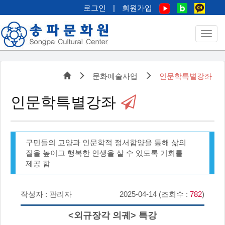
로그인
|
회원가입
문화예술사업
인문학특별강좌
인문학특별강좌
구민들의 교양과 인문학적 정서함양을 통해 삶의
질을 높이고 행복한 인생을 살 수 있도록 기회를
제공 함
작성자 : 관리자
2025-04-14 (조회수 :
782
)
<외규장각 의궤> 특강