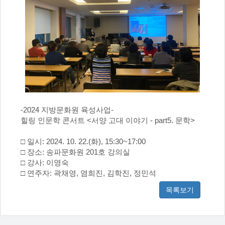
-2024 지방문화원 육성사업-
힐링 인문학 콘서트 <서양 고대 이야기 - part5. 문학>
□ 일시: 2024. 10. 22.(화), 15:30~17:00
□ 장소: 송파문화원 201호 강의실
□ 강사: 이영숙
□ 연주자: 곽채영, 염희진, 김학진, 정민석
목록보기