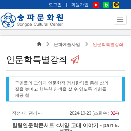
로그인
|
회원가입
문화예술사업
인문학특별강좌
인문학특별강좌
구민들의 교양과 인문학적 정서함양을 통해 삶의
질을 높이고 행복한 인생을 살 수 있도록 기회를
제공 함
작성자 : 관리자
2024-10-23 (조회수 :
924
)
힐링인문학콘서트 <서양 고대 이야기 - part 5.